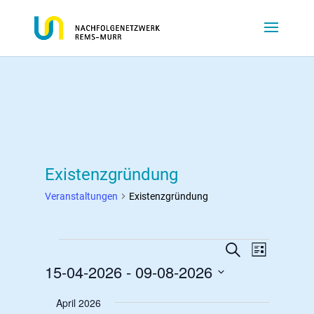
Existenzgründung
Veranstaltungen
Existenzgründung
Veranstaltungen
Veranstalt
Veranst
Suche
Liste
Ansicht
Suche
15-04-2026
 - 
09-08-2026
Navigat
und
Datum
Ansichten,
April 2026
wählen.